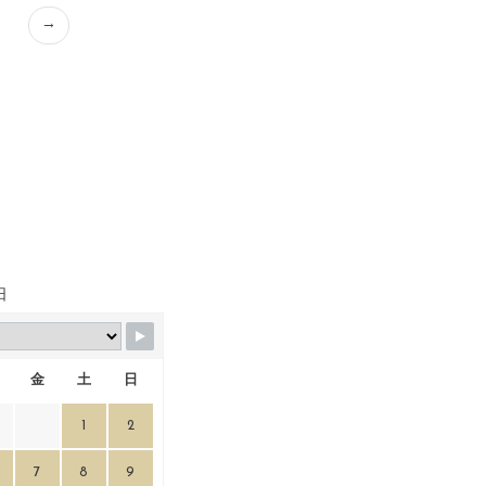
→
日
金
土
日
1
2
7
8
9