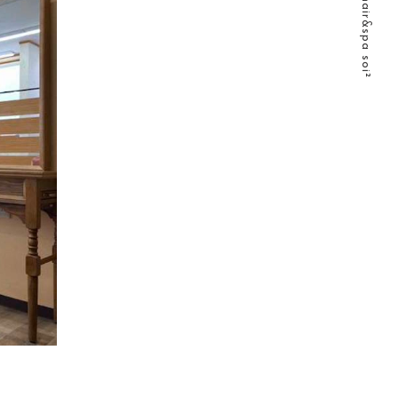
©2026 hair&spa soi²