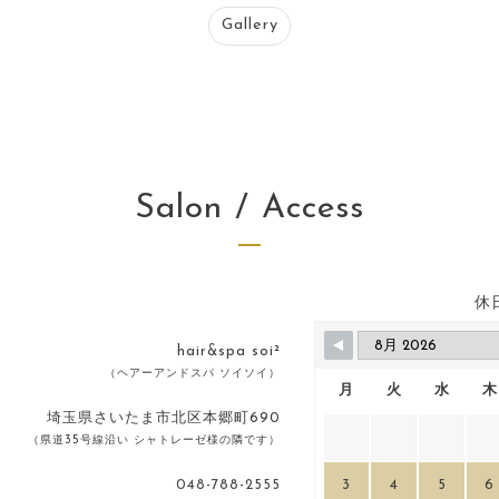
Gallery
Salon / Access
休
hair&spa soi²
（ヘアーアンドスパ ソイソイ）
月
火
水
木
埼玉県さいたま市北区本郷町690
（県道35号線沿い シャトレーゼ様の隣です）
048-788-2555
3
4
5
6