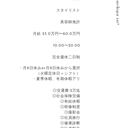
©2026 hair&spa soi²
スタイリスト
美容師免許
月給 25.0万円〜60.0万円
10:00〜20:00
完全週休二日制
・月6日休みor月8日休みから選択
（火曜定休日＋シフト）
・夏季休暇、冬期休暇アリ
◎交通費:2万迄
◎社会保険完備
◎有給休暇
◎研修制度
◎撮影会
◎社員旅行
◎健康診断