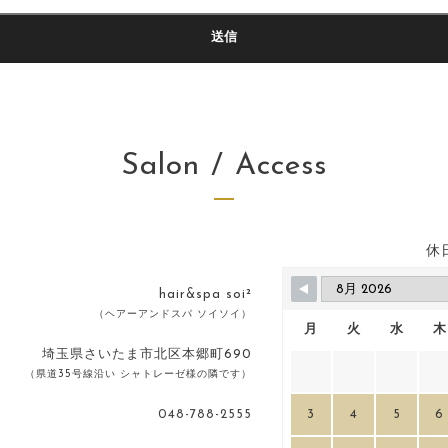
Salon / Access
休
hair&spa soi²
（ヘアーアンドスパ ソイソイ）
月
火
水
木
埼玉県さいたま市北区本郷町690
（県道35号線沿い シャトレーゼ様の隣です）
048-788-2555
3
4
5
6