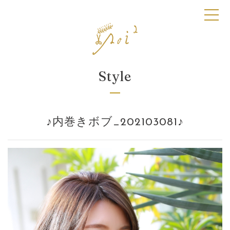
toggl
Style
♪内巻きボブ_202103081♪